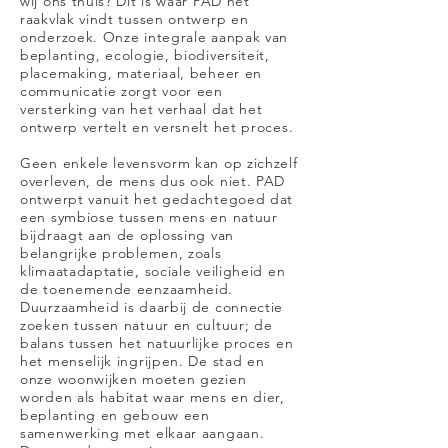
wij ons thuis? Dit is waar PAD het
raakvlak vindt tussen ontwerp en
onderzoek. Onze integrale aanpak van
beplanting, ecologie, biodiversiteit,
placemaking, materiaal, beheer en
communicatie zorgt voor een
versterking van het verhaal dat het
ontwerp vertelt en versnelt het proces.
Geen enkele levensvorm kan op zichzelf
overleven, de mens dus ook niet. PAD
ontwerpt vanuit het gedachtegoed dat
een symbiose tussen mens en natuur
bijdraagt aan de oplossing van
belangrijke problemen, zoals
klimaatadaptatie, sociale veiligheid en
de toenemende eenzaamheid.
Duurzaamheid is daarbij de connectie
zoeken tussen natuur en cultuur; de
balans tussen het natuurlijke proces en
het menselijk ingrijpen. De stad en
onze woonwijken moeten gezien
worden als habitat waar mens en dier,
beplanting en gebouw een
samenwerking met elkaar aangaan.