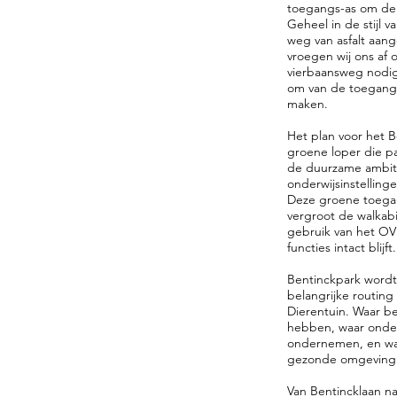
toegangs-as om de 
Geheel in de stijl 
weg van asfalt aan
vroegen wij ons af 
vierbaansweg nodig
om van de toegangsa
maken.
Het plan voor het 
groene loper die pa
de duurzame ambit
onderwijsinstellin
Deze groene toegan
vergroot de walkabi
gebruik van het OV 
functies intact blijft
Bentinckpark wordt
belangrijke routin
Dierentuin. Waar b
hebben, waar ond
ondernemen, en waa
gezonde omgeving
Van Bentincklaan na