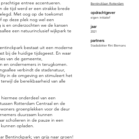
prachtige entree accentueren.
Bentincklaan Rotterdam
van de tijd werd er een strakke brede
opdrachtgever
gelegd. Met oog op de toekomst
eigen initiatief
of op deze plek nog wel een
 is en onderzochten we de kansen
jaar
llee een natuurinclusief wijkpark te
2021
partners
Stadsdokter Rini Biemans
Bentinckpark bestaat uit een moderne
st bij de huidige tijdsgeest. En waar
ies van de gemeente,
gen en ondernemers in terugkomen.
gsallee verbindt de stadsnatuur,
lity in de omgeving en stimuleert het
terwijl de bereikbaarheid van alle
.
 hiermee onderdeel van een
g tussen Rotterdam Centraal en de
ewoners groenplekken voor de deur
ernemers duurzaam kunnen
r scholieren in de pauze in een
 kunnen opladen.
ar Bentinckpark; van grijs naar groen!