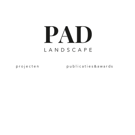
p r o j e c t e n
p u b l i c a t i e s & a w a r d s