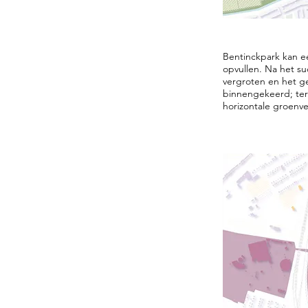
Bentinckpark kan e
opvullen. Na het s
vergroten en het ge
binnengekeerd; ter
horizontale groenve