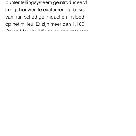
puntentellingsysteem geïntroduceerd 
om gebouwen te evalueren op basis 
van hun volledige impact en invloed 
op het milieu. Er zijn meer dan 1.180 
Green Mark buildings en er ontstaat zo 
een wedloop van wie het groenst kan 
bouwen, waarbij alle architecten de 
felbegeerde platinum status willen 
halen. Alle gebouwen binnen de 
Marina Bay District hebben deze 
platinum status, waardoor het deel uit 
is gaan maken van het visitekaartje van 
de stad. Groen bouwen wordt zo 
vanzelfsprekend gevonden dat het 
bijna vanzelf gaat en blijft toenemen. 
Geen groen, geen opdracht. Het 
ultieme doel is dat in 2030 80% van 
alle gebouwen een Green Mark heeft. 
Ons beleid moet ook veranderen en 