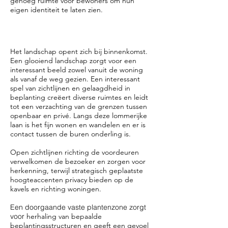
genoeg ruimte voor bewoners om hun
eigen identiteit te laten zien.
Het landschap opent zich bij binnenkomst. ​
Een glooiend landschap zorgt voor een
interessant beeld zowel vanuit de woning
als vanaf de weg gezien.
Een interessant
spel van zichtlijnen en gelaagdheid in
beplanting creëert diverse ruimtes en leidt
tot een verzachting van de grenzen tussen
openbaar en privé. Langs deze lommerijke
laan is het fijn wonen en wandelen en er is
contact tussen de buren onderling is.
Open zichtlijnen richting de voordeuren
verwelkomen de bezoeker en zorgen voor
herkenning, terwijl strategisch geplaatste
hoogteaccenten privacy bieden op de
kavels en richting woningen.
Een doorgaande vaste plantenzone zorgt
voor
herhaling van bepaalde
beplantingsstructuren en geeft een gevoel